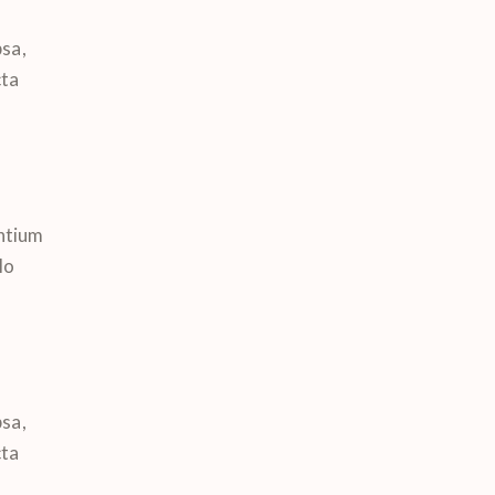
sa,
cta
antium
lo
sa,
cta