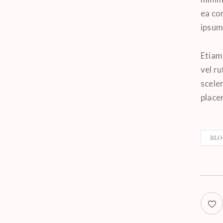
ea co
ipsum 
Etiam 
vel r
scele
placer
BLO