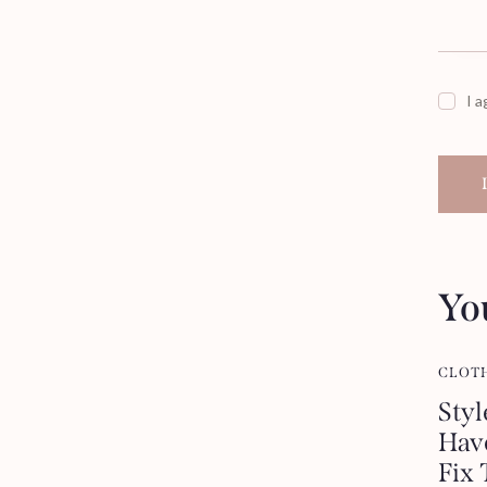
I a
Yo
CLOT
Styl
Hav
Fix