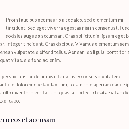
Proin faucibus nec mauris a sodales, sed elementum mi
tincidunt. Sed eget viverra egestas nisi in consequat. Fus
sodales augue a accumsan. Cras sollicitudin, ipsum eget b
nar. Integer tincidunt. Cras dapibus. Vivamus elementum se
Aenean vulputate eleifend tellus. Aenean leo ligula, porttitor 
uat vitae, eleifend ac, enim.
 perspiciatis, unde omnis iste natus error sit voluptatem
antium doloremque laudantium, totam rem aperiam eaque ip
b illo inventore veritatis et quasi architecto beatae vitae di
explicabo.
ero eos et accusam