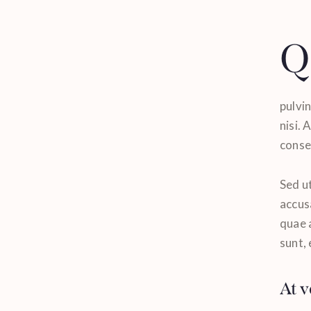
Q
pulvi
nisi. 
conseq
Sed ut
accus
quae a
sunt, 
At v