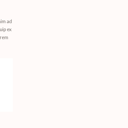
nim ad
uip ex
orem