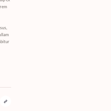
orem
isus,
ullam
bitur