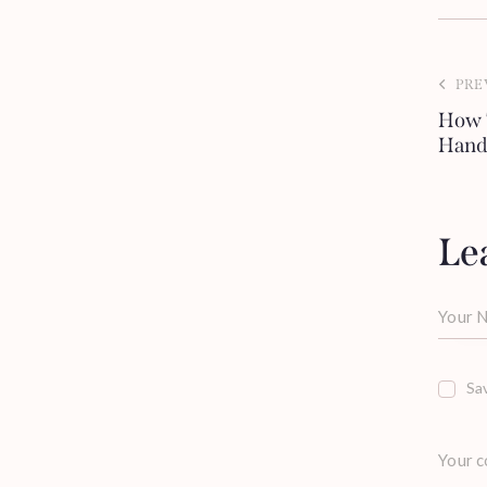
PRE
How 
Hand
Le
Sav