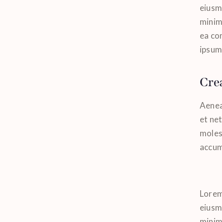
eiusm
minim 
ea co
ipsum 
Crea
Aenea
et ne
molest
accums
Lorem 
eiusm
minim 