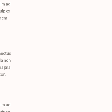
nim ad
uip ex
orem
nectus
la non
 magna
tor.
nim ad
uip ex