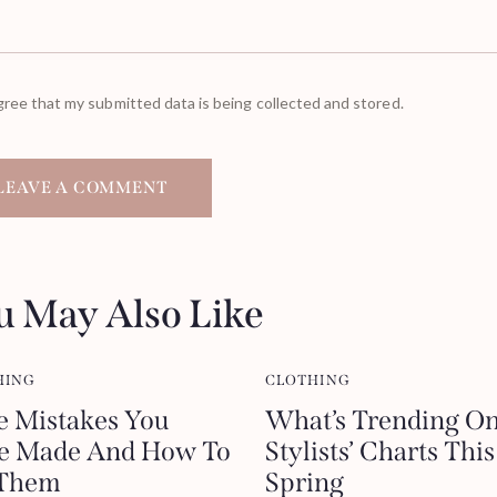
gree that my submitted data is being collected and stored.
u May Also Like
HING
CLOTHING
e Mistakes You
What’s Trending O
e Made And How To
Stylists’ Charts This
 Them
Spring