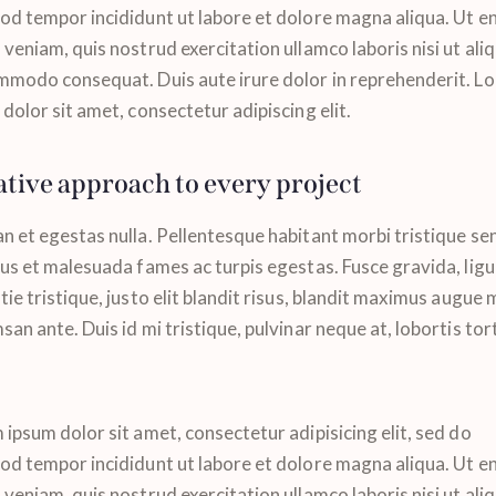
od tempor incididunt ut labore et dolore magna aliqua. Ut e
veniam, quis nostrud exercitation ullamco laboris nisi ut aliq
mmodo consequat. Duis aute irure dolor in reprehenderit. L
dolor sit amet, consectetur adipiscing elit.
tive approach to every project
n et egestas nulla. Pellentesque habitant morbi tristique se
tus et malesuada fames ac turpis egestas. Fusce gravida, ligu
ie tristique, justo elit blandit risus, blandit maximus augue
an ante. Duis id mi tristique, pulvinar neque at, lobortis tor
ipsum dolor sit amet, consectetur adipisicing elit, sed do
od tempor incididunt ut labore et dolore magna aliqua. Ut e
veniam, quis nostrud exercitation ullamco laboris nisi ut aliq