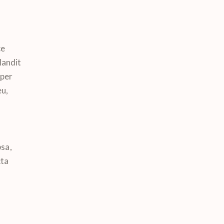
ce
landit
mper
eu,
sa,
cta