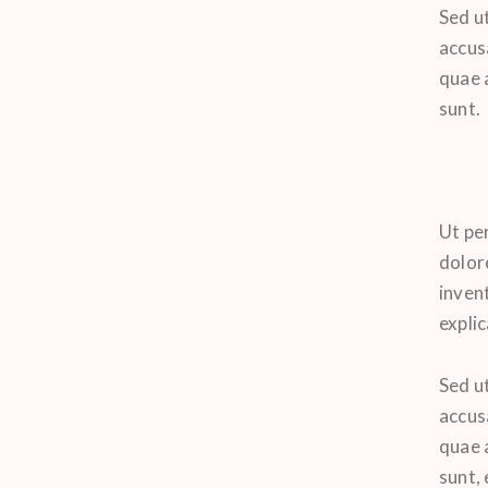
Sed ut
accus
quae a
sunt.
Ut pe
dolor
invent
expli
Sed ut
accus
quae a
sunt, 