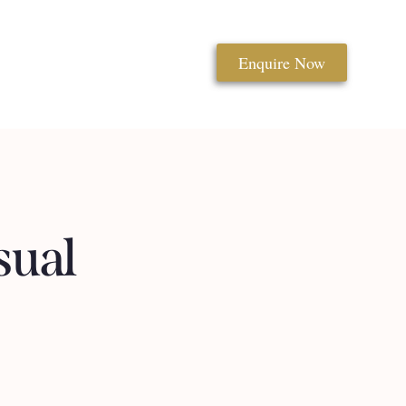
Enquire Now
sual